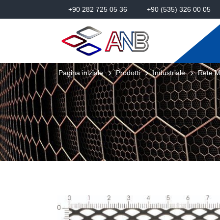
+90 282 725 05 36
+90 (535) 326 00 05
Pagina iniziale
Prodotti
Industriale
Rete M