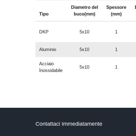
Diametro del
Spessore
Tipo
buco(mm)
(mm)
DKP
5x10
1
Aluminio
5x10
1
Acciaio
5x10
1
İnossidabile
Contattaci Immediatamente