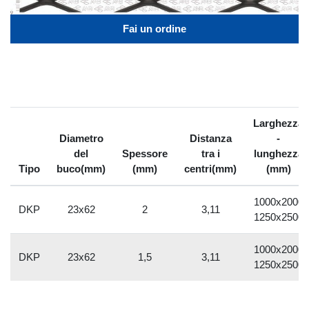
Fai un ordine
Larghezza
Diametro
Distanza
-
del
Spessore
tra i
lunghezza
Tipo
buco(mm)
(mm)
centri(mm)
(mm)
1000x2000
DKP
23x62
2
3,11
1250x2500
1000x2000
DKP
23x62
1,5
3,11
1250x2500