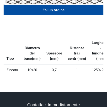
Fai un ordine
Larghez
Diametro
Distanza
-
del
Spessore
tra i
lunghez
Tipo
buco(mm)
(mm)
centri(mm)
(mm)
Zincato
10x20
0,7
1
1250x25
Contattaci Immediatamente