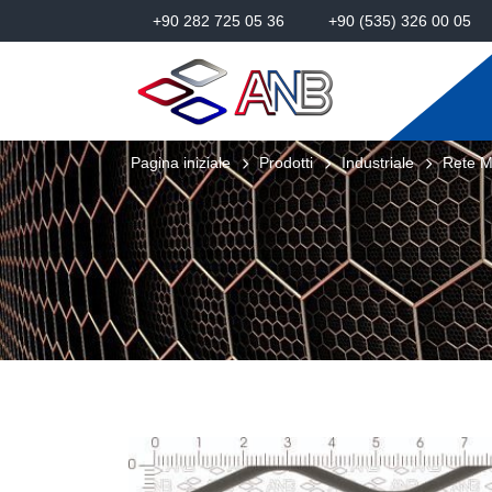
+90 282 725 05 36
+90 (535) 326 00 05
Pagina iniziale
Prodotti
Industriale
Rete M