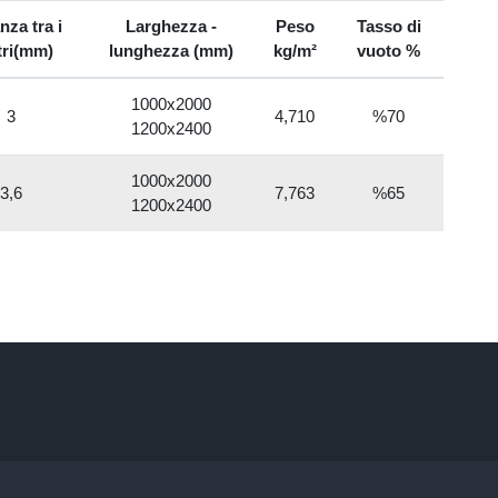
nza tra i
Larghezza -
Peso
Tasso di
tri(mm)
lunghezza (mm)
kg/m²
vuoto %
1000x2000
3
4,710
%70
1200x2400
1000x2000
3,6
7,763
%65
1200x2400