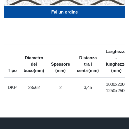
Fai un ordine
Larghezza
Diametro
Distanza
-
del
Spessore
tra i
lunghezza
Tipo
buco(mm)
(mm)
centri(mm)
(mm)
1000x2000
DKP
23x62
2
3,45
1250x2500