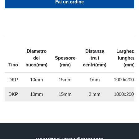
Fai un ordine
Diametro
Distanza
Larghezza
del
Spessore
tra i
lunghezz
Tipo
buco(mm)
(mm)
centri(mm)
(mm)
DKP
10mm
15mm
1mm
1000x2000
DKP
10mm
15mm
2 mm
1000x2000