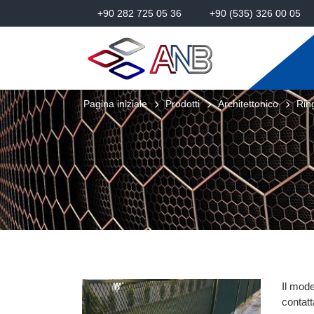
+90 282 725 05 36
+90 (535) 326 00 05
Pagina iniziale
Prodotti
Architettonico
Rin
Il mode
contatt