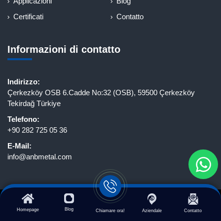
Applicazioni
Blog
Certificati
Contatto
Informazioni di contatto
Indirizzo:
Çerkezköy OSB 6.Cadde No:32 (OSB), 59500 Çerkezköy
Tekirdağ Türkiye
Telefono:
+90 282 725 05 36
E-Mail:
info@anbmetal.com
ANB Metal - Tutti i diritti riservati..
Web Tasarım: Click to Peak
Blog
Homepage
Chiamare ora!
Aziendale
Contatto